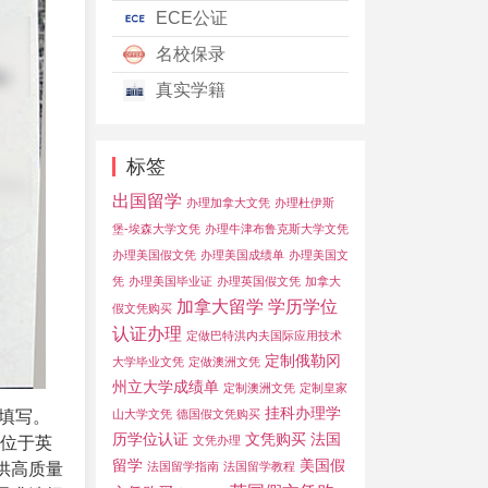
ECE公证
名校保录
真实学籍
标签
出国留学
办理加拿大文凭
办理杜伊斯
堡-埃森大学文凭
办理牛津布鲁克斯大学文凭
办理美国假文凭
办理美国成绩单
办理美国文
凭
办理美国毕业证
办理英国假文凭
加拿大
加拿大留学
学历学位
假文凭购买
认证办理
定做巴特洪内夫国际应用技术
定制俄勒冈
大学毕业文凭
定做澳洲文凭
州立大学成绩单
定制澳洲文凭
定制皇家
挂科办理学
填写。
山大学文凭
德国假文凭购买
历学位认证
文凭购买
法国
位于英
文凭办理
留学
美国假
供高质量
法国留学指南
法国留学教程