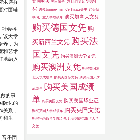
英国假文凭购
文凭购买
需求选择
美国留学
买
面对面辅
购买Journeyman Certificate证书
购买俄
购买加拿大文凭
勒冈州立大学成绩单
购买德国文凭
购
、社会科
，该大学
购买法
买新西兰文凭
培养，为
室和艺术
国文凭
购买澳洲大学文凭
好地融入
购买澳洲文凭
购买美国东
北大学成绩单
购买美国假文凭
购买美国大学
购买美国成绩
成绩单
在做的事
单
购买美国毕业证
购买美国文凭
国际化的
购买英国文凭
作关系，
购买英国大学成绩单
习和生
购买里昂政治学院文凭
购买阿萨巴斯卡大学
文凭
、音乐团