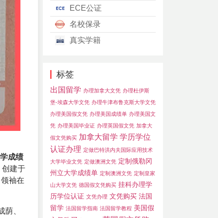
ECE公证
名校保录
真实学籍
标签
出国留学
办理加拿大文凭
办理杜伊斯
堡-埃森大学文凭
办理牛津布鲁克斯大学文凭
办理美国假文凭
办理美国成绩单
办理美国文
凭
办理美国毕业证
办理英国假文凭
加拿大
加拿大留学
学历学位
假文凭购买
认证办理
定做巴特洪内夫国际应用技术
学成绩
定制俄勒冈
大学毕业文凭
定做澳洲文凭
市，创建于
州立大学成绩单
定制澳洲文凭
定制皇家
日领袖在
挂科办理学
山大学文凭
德国假文凭购买
历学位认证
文凭购买
法国
文凭办理
留学
美国假
法国留学指南
法国留学教程
成荫、