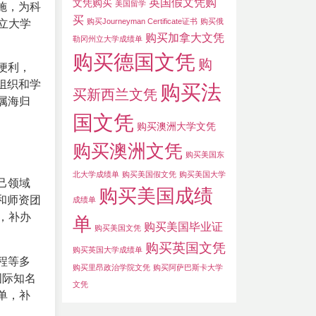
英国假文凭购
文凭购买
美国留学
施，为科
买
购买Journeyman Certificate证书
购买俄
立大学
购买加拿大文凭
勒冈州立大学成绩单
购买德国文凭
购
便利，
组织和学
购买法
买新西兰文凭
属海归
国文凭
购买澳洲大学文凭
购买澳洲文凭
购买美国东
北大学成绩单
购买美国假文凭
购买美国大学
己领域
购买美国成绩
和师资团
成绩单
，补办
单
购买美国毕业证
购买美国文凭
购买英国文凭
购买英国大学成绩单
程等多
购买里昂政治学院文凭
购买阿萨巴斯卡大学
国际知名
文凭
单，补