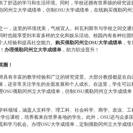
供了舒适的学习和生活环境。同时，学校还拥有世界级的研究设
勒冈州立大学成绩单，仿制OSU大学成绩单，在线购买俄勒冈州
市之一，这里的环境优美，气候宜人。科瓦利斯市与学校之间交通
同时也能享受到丰富多样的文化和娱乐活动。校园内有各种社团
个人经验和提高社交能力。
购买俄勒冈州立OSU大学成绩单
，专
！
办理俄勒冈州立大学成绩单
，助力职业晋升！
英圈！
教师具有丰富的教学经验和广泛的研究背景。大部分教授都是在自
展，还非常关注学生的全面发展和个人成长。在这里，学生可以
OSU俄勒冈州立大学成绩单，仿制OSU俄勒冈州立大学成绩单
的学科领域，涵盖人文科学、理工科、社会科学、商学、农业、工
士学位课程，培养着来自世界各地的学生。此外，OSU还与众多
流和学习机会。办理OSU大学成绩单，定制俄勒冈州立大学成绩