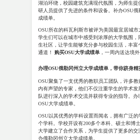
湖泊环绕，校园建筑充满现代氛围，为师生提
研人员提供了先进的条件和设备。补办OSU俄
成绩单。
OSU所在的科瓦利斯市被评为美国最宜居城
学生们可以在城市中感受到浓厚的大学氛围，
生社区，让学生能够充分参与校园生活，丰富
通道！
购买OSU大学成绩单
，一周内送达境外
办理OSU俄勒冈州立大学成绩单，带你跻身精
OSU聚集了一支优秀的教职员工团队，许多
内有声望的专家，他们不仅注重学生的学术发
队进行深入的学术交流并获得专业的指导。办理
OSU大学成绩单。
OSU以其优秀的学科设置而闻名，拥有广泛
个学科。学校开设有200多个本科、硕士和博
大学建立了合作关系，为学生提供了更多的交
办俄勒冈州立大学成绩单。