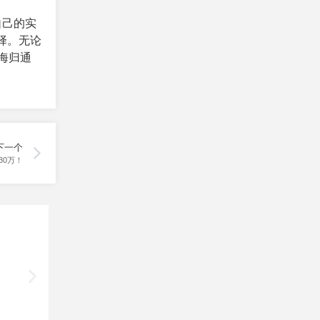
炼自己的实
择。无论
海归通
下一个
30万！