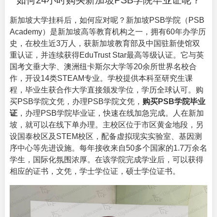
如何24小时购买新加坡PSB学院毕业证呢？
新加坡大学挂科后，如何应对呢？新加坡PSB学院（
PSB
Academy
）是新加坡高等教育机构之一，拥有60年办学历
史，在校生近3万人，获新加坡教育部及中国驻新使馆双
重认证，并连续获得EduTrust Star最高等级认证‌。它与英
国考文垂大学、澳洲纽卡斯尔大学等20余所世界名校合
作，开设14类STEAM专业‌。学校提供本科至研究生课
程，毕业生获合作大学直接颁发学位，学历全球认可‌。购
买PSB学院文凭，办理PSB学院文凭，
购买PSB学院毕业
证
，办理PSB学院毕业证，快速在线加急完成。人在新加
坡，就可以在线下单办理。主校区位于市区黄金地段，另
设国泰校区及STEM校区，配备虚拟现实实验室、基因测
序中心等先进设施‌。每年接收来自50多个国家的1.7万余名
学生，国际化氛围浓厚‌。在该学院完成学业后，可以获得
相应的证书，文凭，学士学位证，硕士学位证书。