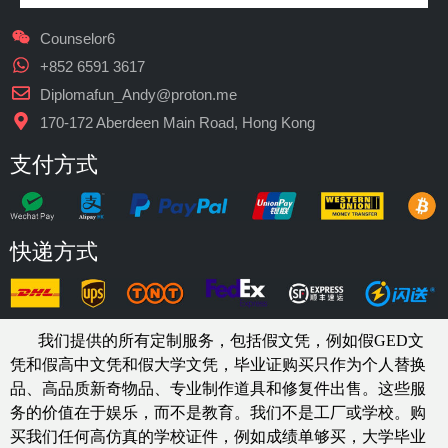
Counselor6
+852 6591 3617
Diplomafun_Andy@proton.me
170-172 Aberdeen Main Road, Hong Kong
支付方式
快递方式
我们提供的所有定制服务，包括假文凭，例如假GED文
凭和假高中文凭和假大学文凭，
毕业证购买
只作为个人替换
品、高品质新奇物品、专业制作道具和修复件出售。这些服
务的价值在于娱乐，而不是教育。我们不是工厂或学校。购
买我们任何高仿真的
学校
证件，例如
成绩单够买
，大学毕业