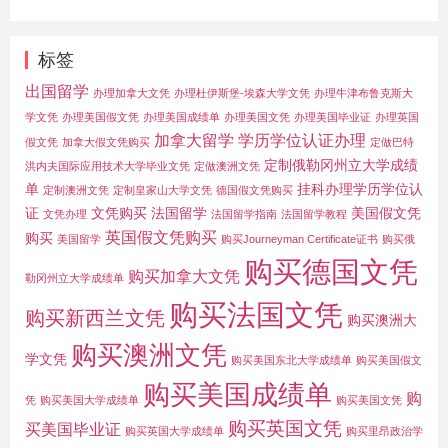
标签
出国留学
办理加拿大文凭
办理杜伊斯堡-埃森大学文凭
办理牛津布鲁克斯大
学文凭
办理美国假文凭
办理美国成绩单
办理美国文凭
办理美国毕业证
办理英国
加拿大留学
学历学位认证办理
假文凭
加拿大假文凭购买
定做巴特
定制俄勒冈州立大学成绩
洪内夫国际应用技术大学毕业文凭
定做澳洲文凭
单
挂科办理学历学位认
定制澳洲文凭
定制皇家山大学文凭
德国假文凭购买
证
文凭购买
法国留学
美国假文凭
文凭办理
法国留学指南
法国留学教程
英国假文凭购买
购买
美国留学
购买Journeyman Certificate证书
购买俄
购买德国文凭
购买加拿大文凭
勒冈州立大学成绩单
购买法国文凭
购买新西兰文凭
购买澳洲大
购买澳洲文凭
学文凭
购买美国东北大学成绩单
购买美国假文
购买美国成绩单
购
凭
购买美国大学成绩单
购买美国文凭
购买英国文凭
买美国毕业证
购买英国大学成绩单
购买里昂政治学