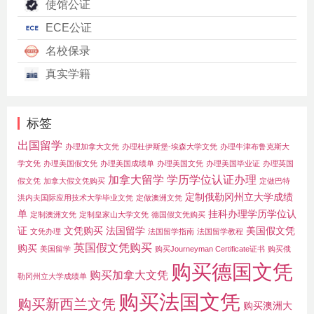
使馆公证
ECE公证
名校保录
真实学籍
标签
出国留学
办理加拿大文凭
办理杜伊斯堡-埃森大学文凭
办理牛津布鲁克斯大
学文凭
办理美国假文凭
办理美国成绩单
办理美国文凭
办理美国毕业证
办理英国
加拿大留学
学历学位认证办理
假文凭
加拿大假文凭购买
定做巴特
定制俄勒冈州立大学成绩
洪内夫国际应用技术大学毕业文凭
定做澳洲文凭
单
挂科办理学历学位认
定制澳洲文凭
定制皇家山大学文凭
德国假文凭购买
证
文凭购买
法国留学
美国假文凭
文凭办理
法国留学指南
法国留学教程
英国假文凭购买
购买
美国留学
购买Journeyman Certificate证书
购买俄
购买德国文凭
购买加拿大文凭
勒冈州立大学成绩单
购买法国文凭
购买新西兰文凭
购买澳洲大