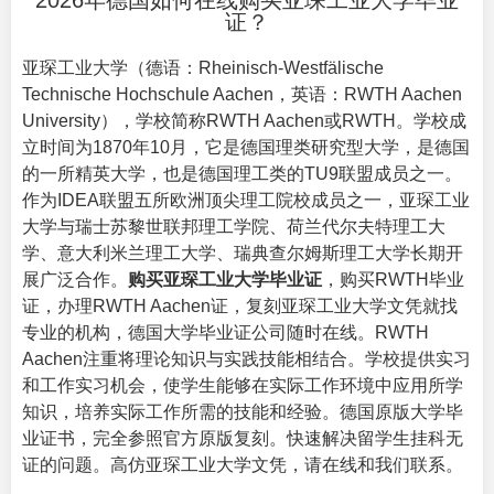
2026年德国如何在线购买亚琛工业大学毕业
证？
亚琛工业大学
（德语：Rheinisch-Westfälische
Technische Hochschule Aachen，英语：RWTH Aachen
University），学校简称RWTH Aachen或RWTH。学校成
立时间为1870年10月，它是德国理类研究型大学，是德国
的一所精英大学，也是德国理工类的TU9联盟成员之一。
作为IDEA联盟五所欧洲顶尖理工院校成员之一，亚琛工业
大学与瑞士苏黎世联邦理工学院、荷兰代尔夫特理工大
学、意大利米兰理工大学、瑞典查尔姆斯理工大学长期开
展广泛合作。
购买亚琛工业大学毕业证
，购买RWTH毕业
证，办理RWTH Aachen证，复刻亚琛工业大学文凭就找
专业的机构，德国大学毕业证公司随时在线。RWTH
Aachen注重将理论知识与实践技能相结合。学校提供实习
和工作实习机会，使学生能够在实际工作环境中应用所学
知识，培养实际工作所需的技能和经验。德国原版大学毕
业证书，完全参照官方原版复刻。快速解决留学生挂科无
证的问题。高仿亚琛工业大学文凭，请在线和我们联系。