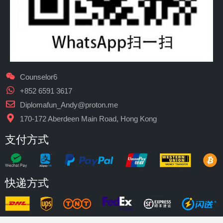
Counselor6
+852 6591 3617
Diplomafun_Andy@proton.me
170-172 Aberdeen Main Road, Hong Kong
支付方式
快递方式