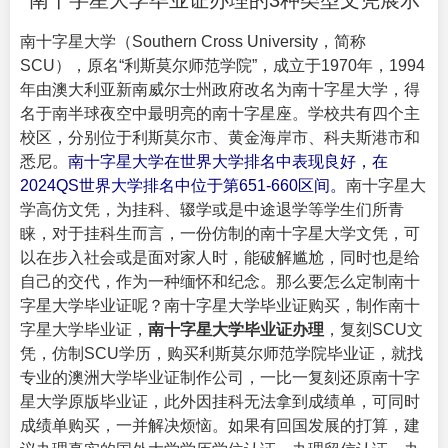
南十字星大学毕业证办理的3种类型文凭展示
南十字星大学（
Southern Cross University
，简称
SCU），原名“利斯莫尔师范学院”，成立于1970年，1994
年由澳大利亚新南威尔士州政府改名为南十字星大学，得
名于南半球夜空中最明亮的南十字星座。学校共有四个主
校区，分别位于利斯莫尔市、黄金海岸市、科夫斯港市和
悉尼。
南十字星大学在世界大学排名中表现良好，在
2024QS世界大学排名中位于第651-660区间。
南十字星大
学高仿文凭，为挂科、辍学或是中途退学等学生们所青
睐，对于挂科生而言，一份仿制的南十字星大学文凭，可
以在步入社会或是面对家人时，能破解尴尬，同时也是给
自己的交代，作为一种缅怀和纪念。那么要怎么定制南十
字星大学毕业证呢？南十字星大学毕业证购买，制作南十
字星大学毕业证，
南十字星大学毕业证办理
，复刻SCU文
凭，仿制SCU学历，购买利斯莫尔师范学院毕业证，就找
专业的
澳洲大学毕业证
制作公司，一比一复刻还原南十字
星大学原版毕业证，此外因挂科无法拿到成绩单，可同时
成绩单购买，一并解决烦恼。如果有回国发展的打算，建