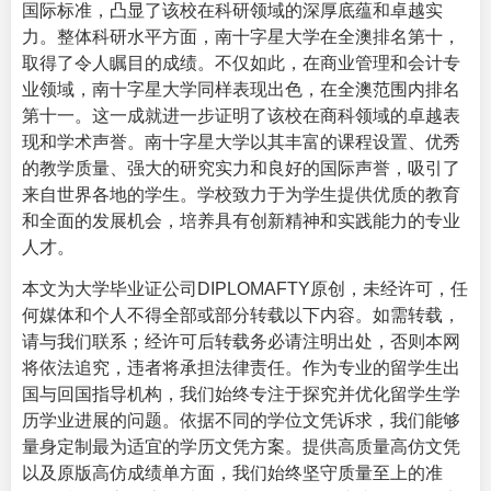
国际标准，凸显了该校在科研领域的深厚底蕴和卓越实
力。整体科研水平方面，南十字星大学在全澳排名第十，
取得了令人瞩目的成绩。不仅如此，在商业管理和会计专
业领域，南十字星大学同样表现出色，在全澳范围内排名
第十一。这一成就进一步证明了该校在商科领域的卓越表
现和学术声誉。南十字星大学以其丰富的课程设置、优秀
的教学质量、强大的研究实力和良好的国际声誉，吸引了
来自世界各地的学生。学校致力于为学生提供优质的教育
和全面的发展机会，培养具有创新精神和实践能力的专业
人才。
本文为大学毕业证公司DIPLOMAFTY原创，未经许可，任
何媒体和个人不得全部或部分转载以下内容。如需转载，
请与我们联系；经许可后转载务必请注明出处，否则本网
将依法追究，违者将承担法律责任。作为专业的留学生出
国与回国指导机构，我们始终专注于探究并优化留学生学
历学业进展的问题。依据不同的学位文凭诉求，我们能够
量身定制最为适宜的学历文凭方案。提供高质量高仿文凭
以及原版高仿成绩单方面，我们始终坚守质量至上的准