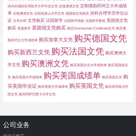
定制俄勒冈州立大学成绩
洪内夫国际应用技术大学毕业文凭
定做澳洲文凭
单
挂科办理学历学位认
定制澳洲文凭
定制皇家山大学文凭
德国假文凭购买
证
文凭购买
法国留学
美国假文凭
文凭办理
法国留学指南
法国留学教程
英国假文凭购买
购买
美国留学
购买Journeyman Certificate证书
购买俄
购买德国文凭
购买加拿大文凭
勒冈州立大学成绩单
购买法国文凭
购买新西兰文凭
购买澳洲大
购买澳洲文凭
学文凭
购买美国东北大学成绩单
购买美国假文
购买美国成绩单
购
凭
购买美国大学成绩单
购买美国文凭
购买英国文凭
买美国毕业证
购买英国大学成绩单
购买里昂政治学
院文凭
购买阿萨巴斯卡大学文凭
公司业务
毕业证购买