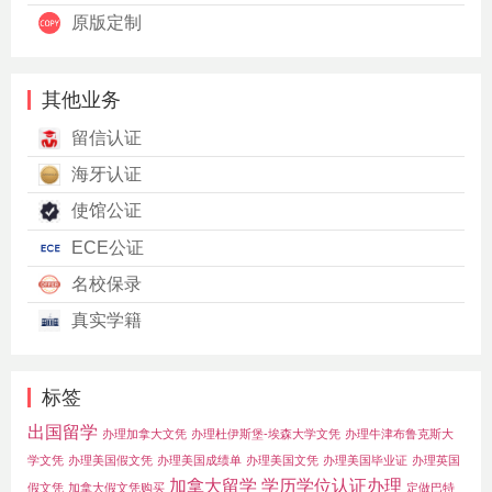
原版定制
其他业务
留信认证
海牙认证
使馆公证
ECE公证
名校保录
真实学籍
标签
出国留学
办理加拿大文凭
办理杜伊斯堡-埃森大学文凭
办理牛津布鲁克斯大
学文凭
办理美国假文凭
办理美国成绩单
办理美国文凭
办理美国毕业证
办理英国
加拿大留学
学历学位认证办理
假文凭
加拿大假文凭购买
定做巴特