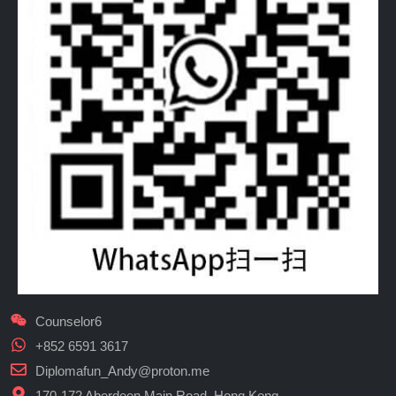
Counselor6
+852 6591 3617
Diplomafun_Andy@proton.me
170-172 Aberdeen Main Road, Hong Kong