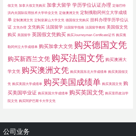
加拿大留学
学历学位认证办理
假文凭
加拿大假文凭购买
定做巴特
定制俄勒冈州立大学成绩
洪内夫国际应用技术大学毕业文凭
定做澳洲文凭
单
挂科办理学历学位认
定制澳洲文凭
定制皇家山大学文凭
德国假文凭购买
证
文凭购买
法国留学
美国假文凭
文凭办理
法国留学指南
法国留学教程
英国假文凭购买
购买
美国留学
购买Journeyman Certificate证书
购买俄
购买德国文凭
购买加拿大文凭
勒冈州立大学成绩单
购买法国文凭
购买新西兰文凭
购买澳洲大
购买澳洲文凭
学文凭
购买美国东北大学成绩单
购买美国假文
购买美国成绩单
购
凭
购买美国大学成绩单
购买美国文凭
购买英国文凭
买美国毕业证
购买英国大学成绩单
购买里昂政治学
院文凭
购买阿萨巴斯卡大学文凭
公司业务