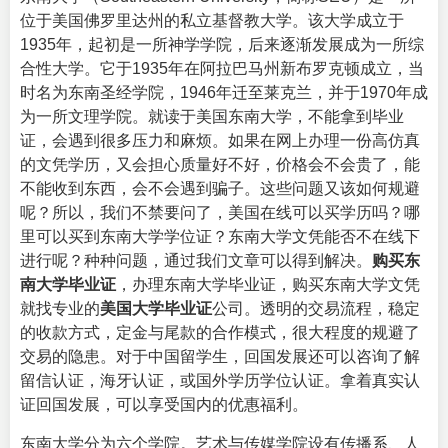
位于美国佛罗里达州的私立基督教大学。该大学成立于
1935年，起初是一所神学学院，后来逐渐发展成为一所综
合性大学。它于1935年在阿拉巴马州新布罗克顿成立，当
时名为东南圣经学院，1946年迁至莱克兰，并于1970年成
为一所文理学院。就读于美国东南大学，不能拿到毕业
证，会遇到很多压力和麻烦。如果在网上办理一份高仿真
的文凭学历，又会担心质量好不好，价格会不会贵了，能
不能收到东西，会不会遇到骗子。这些问题又该如何规避
呢？所以，我们不禁要问了，美国在线可以买学历吗？哪
里可以买到东南大学学位证？东南大学文凭能否不在线下
进行呢？种种问题，通过我们文章可以得到解决。
购买东
南大学毕业证
，办理东南大学毕业证，购买东南大学文凭
就找专业的
美国大学毕业证
公司。透明的交易流程，稳定
的收款方式，定金与尾款的合作模式，很大程度的规避了
交易的隐患。对于中国留学生，回国发展还可以咨询了解
留信认证，海牙认证，或国外学历学位认证。拿着真实认
证回国发展，可以享受国内的优惠福利。
东南大学分为六个学院。艺术与传媒学院设有传播系、人