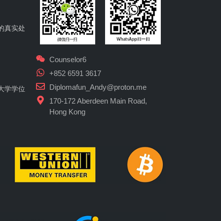
的真实处
Counselor6
+852 6591 3617
Diplomafun_Andy@proton.me
大学学位
170-172 Aberdeen Main Road,
Hong Kong