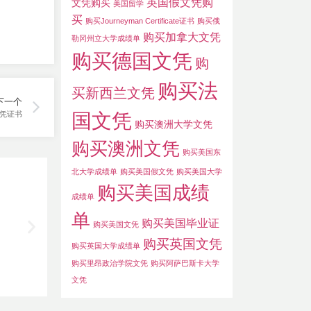
英国假文凭购
文凭购买
美国留学
买
购买Journeyman Certificate证书
购买俄
购买加拿大文凭
勒冈州立大学成绩单
购买德国文凭
购
购买法
买新西兰文凭
下一个
国文凭
凭证书
购买澳洲大学文凭
购买澳洲文凭
购买美国东
北大学成绩单
购买美国假文凭
购买美国大学
购买美国成绩
成绩单
单
购买美国毕业证
购买美国文凭
购买英国文凭
购买英国大学成绩单
购买里昂政治学院文凭
购买阿萨巴斯卡大学
文凭