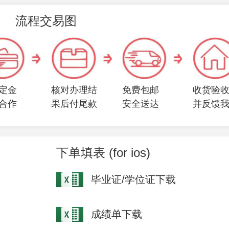
流程交易图
定金
核对办理结
免费包邮
收货验
合作
果后付尾款
安全送达
并反馈
下单填表 (for ios)
毕业证/学位证下载
成绩单下载