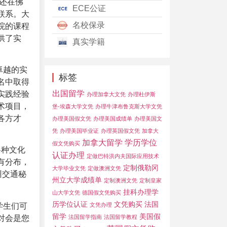
还在佛
ECE公证
联系。
大
名校保录
院的课程
供了实
真实学籍
卓越的实
标签
名中取得
出国留学
实践经验
办理加拿大文凭
办理杜伊斯
术项目，
堡-埃森大学文凭
办理牛津布鲁克斯大学文凭
各方才
办理美国假文凭
办理美国成绩单
办理美国文
凭
办理美国毕业证
办理英国假文凭
加拿大
加拿大留学
学历学位
假文凭购买
各种文化
认证办理
定做巴特洪内夫国际应用技术
有分布，
定制俄勒冈
大学毕业文凭
定做澳洲文凭
州交通秘
州立大学成绩单
定制澳洲文凭
定制皇家
挂科办理学
山大学文凭
德国假文凭购买
历学位认证
文凭购买
法国
学生们可
文凭办理
留学
美国假
对会是您
法国留学指南
法国留学教程