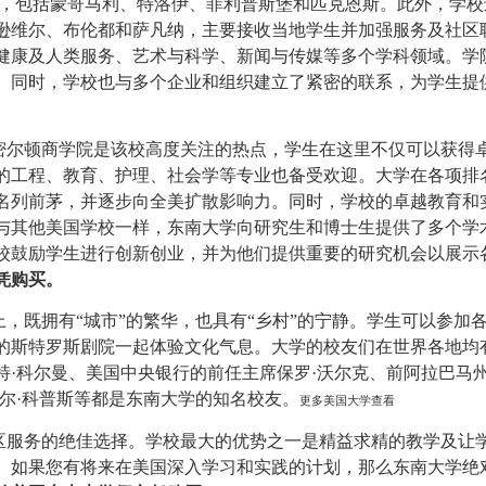
，包括蒙哥马利、特洛伊、菲利普斯堡和匹克恩斯。此外，学校
逊维尔、布伦都和萨凡纳，主要接收当地学生并加强服务及社区
健康及人类服务、艺术与科学、新闻与传媒等多个学科领域。学
。同时，学校也与多个企业和组织建立了紧密的联系，为学生提
尔顿商学院是该校高度关注的热点，学生在这里不仅可以获得
的工程、教育、护理、社会学等专业也备受欢迎。
大学在各项排
名列前茅，并逐步向全美扩散影响力。同时，学校的卓越教育和
与其他美国学校一样，东南大学向研究生和博士生提供了多个学
校鼓励学生进行创新创业，并为他们提供重要的研究机会以展示
凭购买。
既拥有“城市”的繁华，也具有“乡村”的宁静。学生可以参加
的斯特罗斯剧院一起体验文化气息。
大学的校友们在世界各地均
特·科尔曼、美国中央银行的前任主席保罗·沃尔克、前阿拉巴马
尔·科普斯等都是东南大学的知名校友。
更多美国大学查看
服务的绝佳选择。学校最大的优势之一是精益求精的教学及让
。如果您有将来在美国深入学习和实践的计划，那么东南大学绝