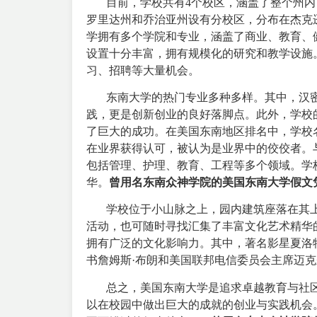
目前，学校共有4个校区，涵盖了整个州内
罗里达州和乔治亚州设有分校区，分布在杰克
学拥有多个学院和专业，涵盖了商业、教育、
设置十分丰富，拥有规模化的研究和教学设施
习、招聘等大量机会。
东南大学的热门专业多种多样。其中，汉密
践，更是创新创业的良好落脚点。此外，学校
了巨大的成功。在美国东南地区排名中，学校
在业界获得认可，被认为是业界中的佼佼者。
包括管理、护理、教育、工程等多个领域。学
华。
曾用名东南众神学院的美国东南大学假文
学校位于小山脉之上，园内建筑座落在其上，
活动，也可随时寻找汇集了丰富文化艺术精华
拥有广泛的文化影响力。其中，著名影星夏洛
书詹姆斯·布朗和美国联邦电信委员会主席迈克
总之，美国东南大学是追求卓越教育与社区
以在校园中做出巨大的成就的创业与实践机会