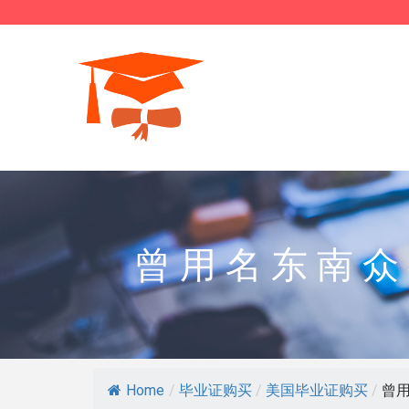
曾用名东南众
Home
/
毕业证购买
/
美国毕业证购买
/
曾