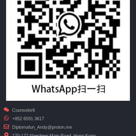
Counselor6
+852 6591 3617
Diplomafun_Andy@proton.me
170-172 Aberdeen Main Road, Hong Kong