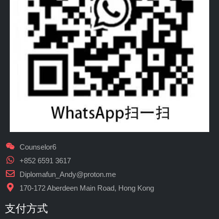
Counselor6
+852 6591 3617
Diplomafun_Andy@proton.me
170-172 Aberdeen Main Road, Hong Kong
支付方式