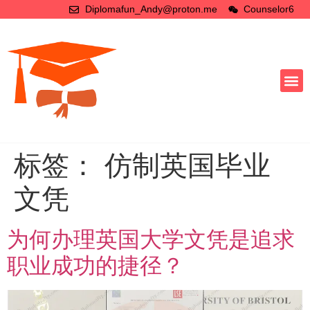
Diplomafun_Andy@proton.me
Counselor6
标签：
仿制英国毕业
文凭
为何办理英国大学文凭是追求
职业成功的捷径？