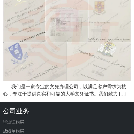
我们是一家专业的文凭办理公司，以满足客户需求为核
心，专注于提供真实和可靠的大学文凭证书。我们致力 […]
公司业务
毕业证购买
成绩单购买