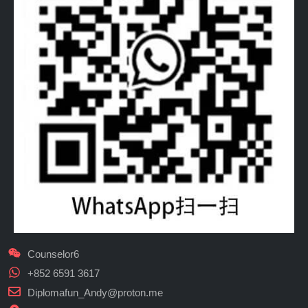
Counselor6
+852 6591 3617
Diplomafun_Andy@proton.me