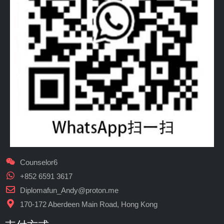
Counselor6
+852 6591 3617
Diplomafun_Andy@proton.me
170-172 Aberdeen Main Road, Hong Kong