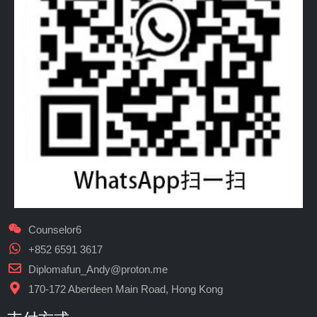
Counselor6
+852 6591 3617
Diplomafun_Andy@proton.me
170-172 Aberdeen Main Road, Hong Kong