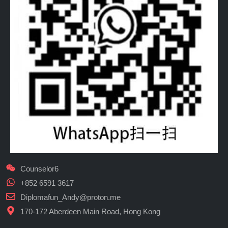
Counselor6
+852 6591 3617
Diplomafun_Andy@proton.me
170-172 Aberdeen Main Road, Hong Kong