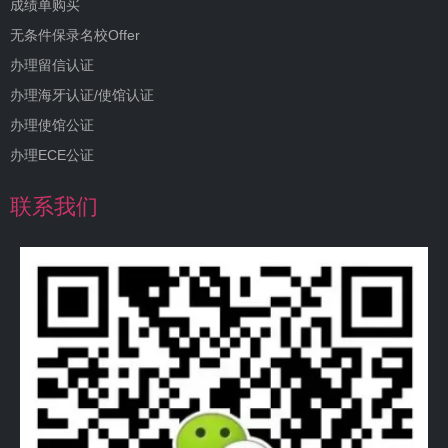
成绩单购买
无条件保录名校Offer
办理留信认证
办理海牙认证/使馆认证
办理使馆公证
办理ECE公证
联系我们