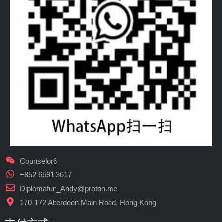
Counselor6
+852 6591 3617
Diplomafun_Andy@proton.me
170-172 Aberdeen Main Road, Hong Kong