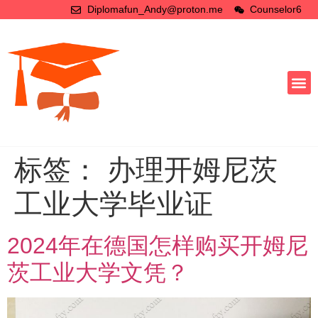
Diplomafun_Andy@proton.me
Counselor6
标签：
办理开姆尼茨
工业大学毕业证
2024年在德国怎样购买开姆尼
茨工业大学文凭？