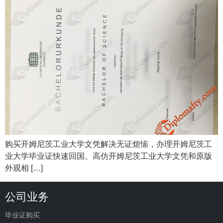
购买开姆尼茨工业大学文凭解决无证烦恼，办理开姆尼茨工
业大学毕业证快速回国。高仿开姆尼茨工业大学文凭和原版
外观相 […]
公司业务
毕业证购买