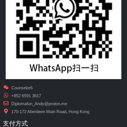
Counselor6
+852 6591 3617
Diplomafun_Andy@proton.me
170-172 Aberdeen Main Road, Hong Kong
支付方式