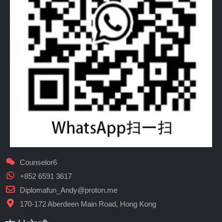
Counselor6
+852 6591 3617
Diplomafun_Andy@proton.me
170-172 Aberdeen Main Road, Hong Kong