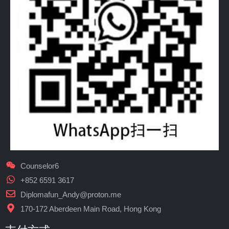
Counselor6
+852 6591 3617
Diplomafun_Andy@proton.me
170-172 Aberdeen Main Road, Hong Kong