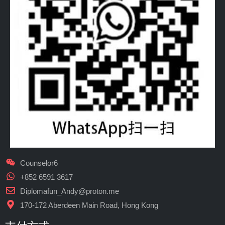
Counselor6
+852 6591 3617
Diplomafun_Andy@proton.me
170-172 Aberdeen Main Road, Hong Kong