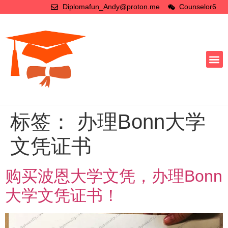
Diplomafun_Andy@proton.me
Counselor6
标签：
办理Bonn大学
文凭证书
购买波恩大学文凭，办理Bonn
大学文凭证书！