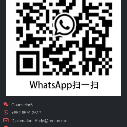
Counselor6
+852 6591 3617
Diplomafun_Andy@proton.me