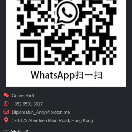
Counselor6
+852 6591 3617
Diplomafun_Andy@proton.me
170-172 Aberdeen Main Road, Hong Kong