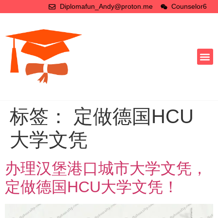
Diplomafun_Andy@proton.me
Counselor6
标签：
定做德国HCU
大学文凭
办理汉堡港口城市大学文凭，
定做德国HCU大学文凭！