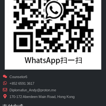
Counselor6
+852 6591 3617
Diplomafun_Andy@proton.me
170-172 Aberdeen Main Road, Hong Kong