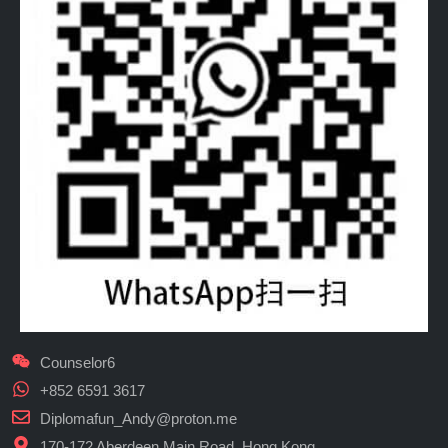
Counselor6
+852 6591 3617
Diplomafun_Andy@proton.me
170-172 Aberdeen Main Road, Hong Kong