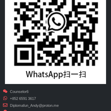
Counselor6
+852 6591 3617
Diplomafun_Andy@proton.me