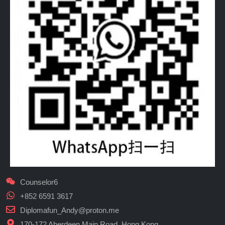
Counselor6
+852 6591 3617
Diplomafun_Andy@proton.me
170-172 Aberdeen Main Road, Hong Kong