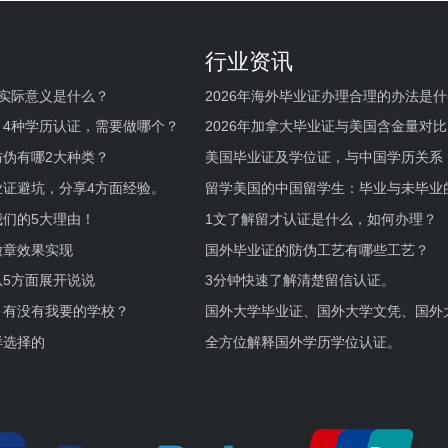
行业资讯
实际意义是什么？
2026年海外毕业证办理合理的办法是
何避坑？
，4种学历认证，需要做哪个？
2026年加拿大毕业证与美国含金量对比
伪有哪2大种类？
美国毕业证及学位证，与中国学历关系
业证避坑，分享4方面经验。
留学美国的中国留学生：毕业与未毕业
境及建议
们的5大理由！
1文了解留才认证是什么，如何办理？
徽章效果实现
国外毕业证的防伪工艺有哪些工艺？
5方面展开说说
3分钟快速了解清楚留信认证。
，有没有我要的学校？
国外大学毕业证、国外大学文凭、国外
证的区别。
样选择的
全方位解释国外学历学位认证。