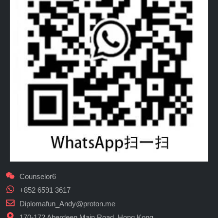
Counselor6
+852 6591 3617
Diplomafun_Andy@proton.me
170-172 Aberdeen Main Road, Hong Kong