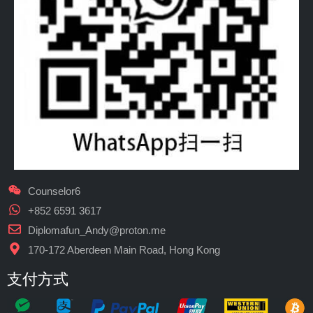
Counselor6
+852 6591 3617
Diplomafun_Andy@proton.me
170-172 Aberdeen Main Road, Hong Kong
支付方式