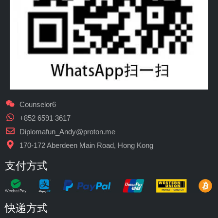
Counselor6
+852 6591 3617
Diplomafun_Andy@proton.me
170-172 Aberdeen Main Road, Hong Kong
支付方式
快递方式