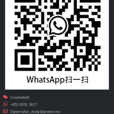
Counselor6
+852 6591 3617
Diplomafun_Andy@proton.me