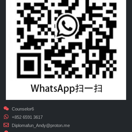
Counselor6
+852 6591 3617
Diplomafun_Andy@proton.me