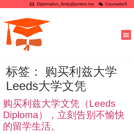
Diplomafun_Andy@proton.me
Counselor6
标签：
购买利兹大学
Leeds大学文凭
购买利兹大学文凭（Leeds
Diploma），立刻告别不愉快
的留学生活。