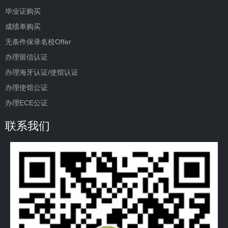
毕业证购买
成绩单购买
无条件保录名校Offer
办理留信认证
办理海牙认证/使馆认证
办理使馆公证
办理ECE公证
联系我们