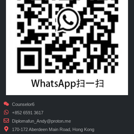
Counselor6
+852 6591 3617
Diplomafun_Andy@proton.me
170-172 Aberdeen Main Road, Hong Kong