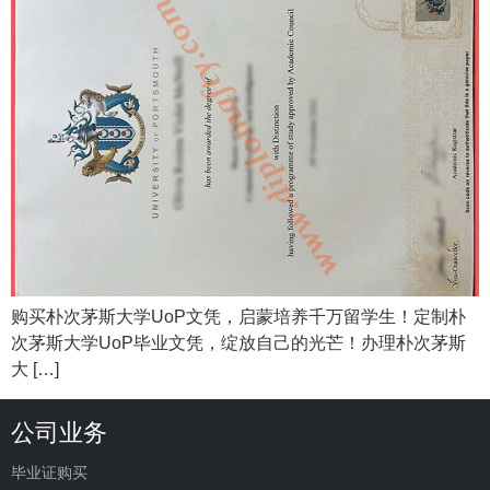
购买朴次茅斯大学UoP文凭，启蒙培养千万留学生！定制朴
次茅斯大学UoP毕业文凭，绽放自己的光芒！办理朴次茅斯
大 […]
公司业务
毕业证购买