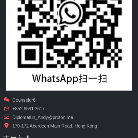
Counselor6
+852 6591 3617
Diplomafun_Andy@proton.me
170-172 Aberdeen Main Road, Hong Kong