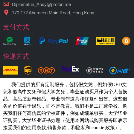
Diplomafun_Andy@proton.me
170-172 Aberdeen Main Road, Hong Kong
支付方式
快递方式
我们提供的所有定制服务，包括假文凭，例如假GED文
凭和假高中文凭和假大学文凭，
毕业证购买
只作为个人替换
品、高品质新奇物品、专业制作道具和修复件出售。这些服
务的价值在于娱乐，而不是教育。我们不是工厂或学校。购
买我们任何高仿真的
学校
证件，例如
成绩单够买
，大学毕业
证购买，大学毕业证书办理（使用本网站或购买服务即表示
接受我们的使用条款,销售条款，和隐私和 cookie 政策）。