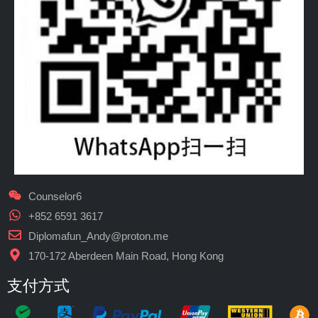
Counselor6
+852 6591 3617
Diplomafun_Andy@proton.me
170-172 Aberdeen Main Road, Hong Kong
支付方式