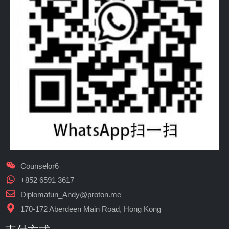
Counselor6
+852 6591 3617
Diplomafun_Andy@proton.me
170-172 Aberdeen Main Road, Hong Kong