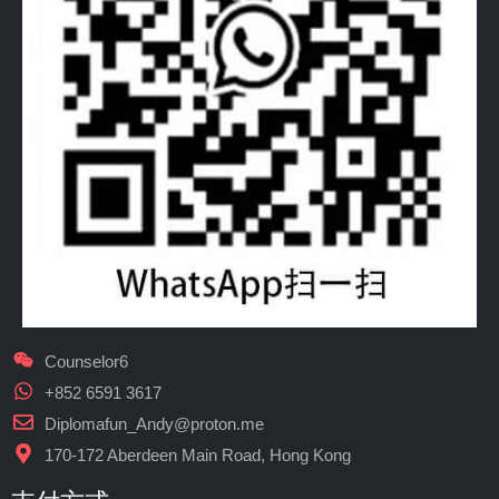
Counselor6
+852 6591 3617
Diplomafun_Andy@proton.me
170-172 Aberdeen Main Road, Hong Kong