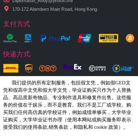
Diplomafun_Andy@proton.me
170-172 Aberdeen Main Road, Hong Kong
支付方式
快递方式
我们提供的所有定制服务，包括假文凭，例如假GED文
凭和假高中文凭和假大学文凭，
毕业证购买
只作为个人替换
品、高品质新奇物品、专业制作道具和修复件出售。这些服
务的价值在于娱乐，而不是教育。我们不是工厂或学校。购
买我们任何高仿真的
学校
证件，例如
成绩单够买
，大学毕业
证购买，大学毕业证书办理（使用本网站或购买服务即表示
接受我们的使用条款,销售条款，和隐私和 cookie 政策）。