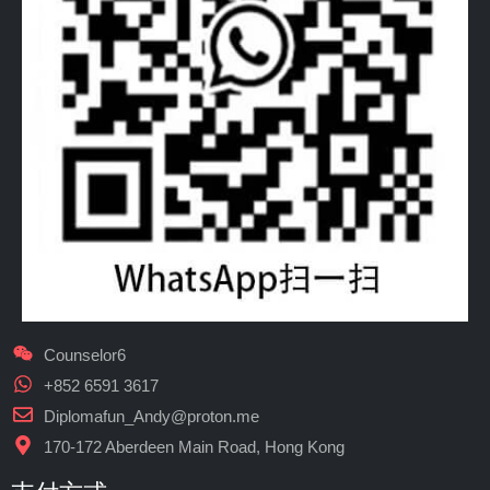
Counselor6
+852 6591 3617
Diplomafun_Andy@proton.me
170-172 Aberdeen Main Road, Hong Kong