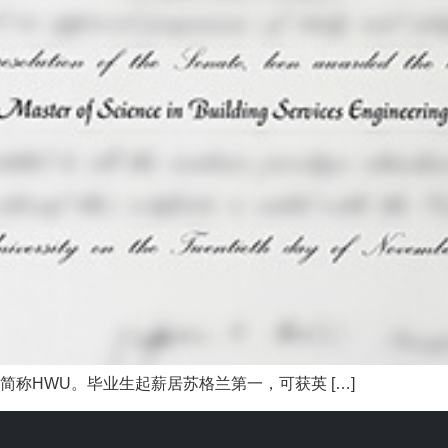
sity，简称HWU。毕业生起薪居苏格兰第一，可获英 […]