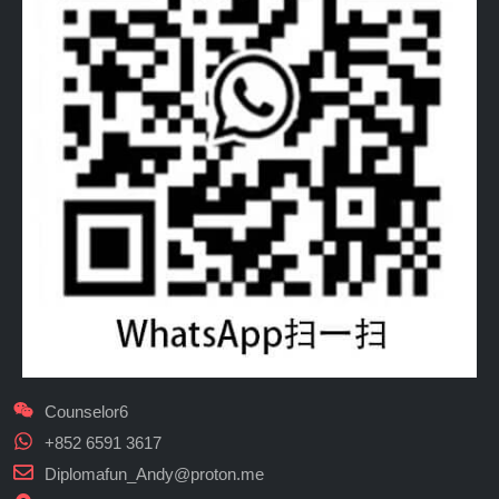
Counselor6
+852 6591 3617
Diplomafun_Andy@proton.me