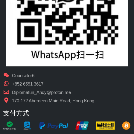
Counselor6
+852 6591 3617
Diplomafun_Andy@proton.me
170-172 Aberdeen Main Road, Hong Kong
支付方式