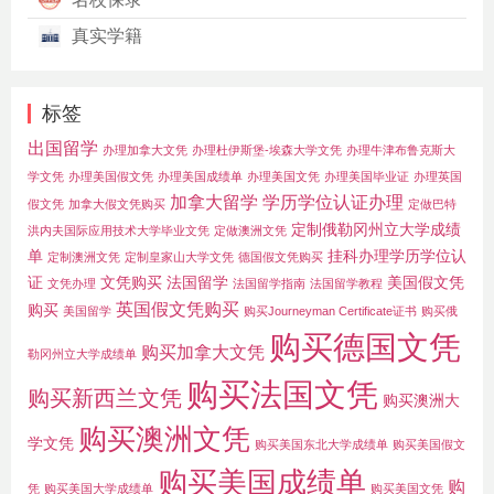
真实学籍
标签
出国留学
办理加拿大文凭
办理杜伊斯堡-埃森大学文凭
办理牛津布鲁克斯大
学文凭
办理美国假文凭
办理美国成绩单
办理美国文凭
办理美国毕业证
办理英国
加拿大留学
学历学位认证办理
假文凭
加拿大假文凭购买
定做巴特
定制俄勒冈州立大学成绩
洪内夫国际应用技术大学毕业文凭
定做澳洲文凭
单
挂科办理学历学位认
定制澳洲文凭
定制皇家山大学文凭
德国假文凭购买
证
文凭购买
法国留学
美国假文凭
文凭办理
法国留学指南
法国留学教程
英国假文凭购买
购买
美国留学
购买Journeyman Certificate证书
购买俄
购买德国文凭
购买加拿大文凭
勒冈州立大学成绩单
购买法国文凭
购买新西兰文凭
购买澳洲大
购买澳洲文凭
学文凭
购买美国东北大学成绩单
购买美国假文
购买美国成绩单
购
凭
购买美国大学成绩单
购买美国文凭