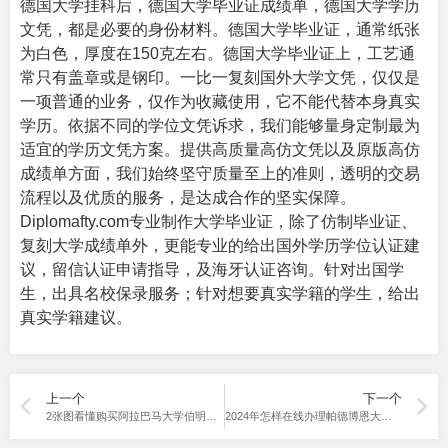
德国大学挂科后，德国大学毕业证成绩单，德国大学学历
文凭，都是必要的身份材料。德国大学毕业证，通常纸张
为白色，厚度在150克左右。德国大学毕业证上，工艺通
常只有盖章或是钢印。一比一复刻国外大学文凭，仅仅是
一项普通的业务，仅作为收藏使用，它不能代替本身真实
学历。依据不同的学位文凭诉求，我们能够量身定制最为
适宜的学历文凭方案。提供高质量高仿文凭以及原版高仿
成绩单方面，我们始终坚守质量至上的准则，透明的交易
流程以及优质的服务，是达成合作的坚实保障。
Diplomafty.com专业
制作大学毕业证
，除了仿制毕业证、
复刻大学成绩单外，更能专业的给出国外学历学位认证建
议，留信认证申请指导，及海牙认证咨询。针对出国学
生，出具名校保录服务；针对想要真实学籍的学生，给出
真实学籍建议。
上一个
下一个
2张图看懂购买阿拉巴马大学伯明翰分校毕业证。
2024年怎样在线办理帕德博恩大学毕业证？