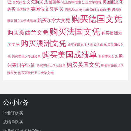
证
文凭购买
法国留学
美国假文凭
文凭办理
法国留学指南
法国留学教程
英国假文凭购买
购买
美国留学
购买Journeyman Certificate证书
购买俄
购买德国文凭
购买加拿大文凭
勒冈州立大学成绩单
购买法国文凭
购买新西兰文凭
购买澳洲大
购买澳洲文凭
学文凭
购买美国东北大学成绩单
购买美国假文
购买美国成绩单
购
凭
购买美国大学成绩单
购买美国文凭
购买英国文凭
买美国毕业证
购买英国大学成绩单
购买里昂政治学
院文凭
购买阿萨巴斯卡大学文凭
公司业务
毕业证购买
成绩单购买
无条件保录名校Offer