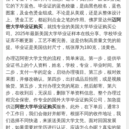
它的下方蓝色。毕业证的蓝色校徽，是由黑色校名，蓝色
图案，及金色烫金组成。不论是从美观，还是从整体设计
上。烫金工艺，都起到点金之笔的作用。佛罗里达州
迈阿
密大学毕业证购买
，就找专业的
美国大学毕业证购买
公
司。2025年最新美国大学毕业证样本在线分享。学校毕业
证库不断更新，工艺不断完善。这是仿制高质量文凭的前
提。毕业证是美国信封尺寸，纸张厚为180克，淡黄色。
办理迈阿密大学文凭的流程，简单来说。第一步，提供毕
业证书上的个人资料，姓名，学校，专业，毕业时间。第
二步，支付一半的定金，启动办理项目。第三步，核对效
果图，并修改确认。第四步，出好成品后拍照，或是视频
验货。第五步，支付办理文凭的尾款，然后邮寄。第六
步，在收到后，无误后，删除下单资料信息。整个办理过
程完全保密。作专业的
国外大学毕业证购买
公司，加急提
供迈
阿密大学毕业证购买
服务。此外，在下单后，通常3
个工作日，我们会做好并邮寄。根据不同的收件地址，我
们选择不同快递，来派送美国大学文凭。面对回国发展
时，如果需要对学历进行认证。应该怎么办呢？真实的留