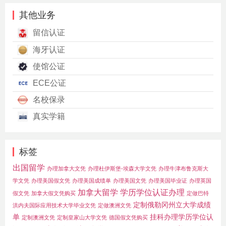
其他业务
留信认证
海牙认证
使馆公证
ECE公证
名校保录
真实学籍
标签
出国留学
办理加拿大文凭
办理杜伊斯堡-埃森大学文凭
办理牛津布鲁克斯大
学文凭
办理美国假文凭
办理美国成绩单
办理美国文凭
办理美国毕业证
办理英国
加拿大留学
学历学位认证办理
假文凭
加拿大假文凭购买
定做巴特
定制俄勒冈州立大学成绩
洪内夫国际应用技术大学毕业文凭
定做澳洲文凭
单
挂科办理学历学位认
定制澳洲文凭
定制皇家山大学文凭
德国假文凭购买