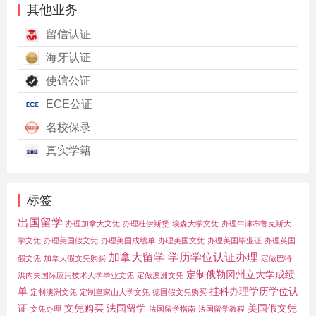
其他业务
留信认证
海牙认证
使馆公证
ECE公证
名校保录
真实学籍
标签
出国留学
办理加拿大文凭
办理杜伊斯堡-埃森大学文凭
办理牛津布鲁克斯大
学文凭
办理美国假文凭
办理美国成绩单
办理美国文凭
办理美国毕业证
办理英国
加拿大留学
学历学位认证办理
假文凭
加拿大假文凭购买
定做巴特
定制俄勒冈州立大学成绩
洪内夫国际应用技术大学毕业文凭
定做澳洲文凭
单
挂科办理学历学位认
定制澳洲文凭
定制皇家山大学文凭
德国假文凭购买
证
文凭购买
法国留学
美国假文凭
文凭办理
法国留学指南
法国留学教程