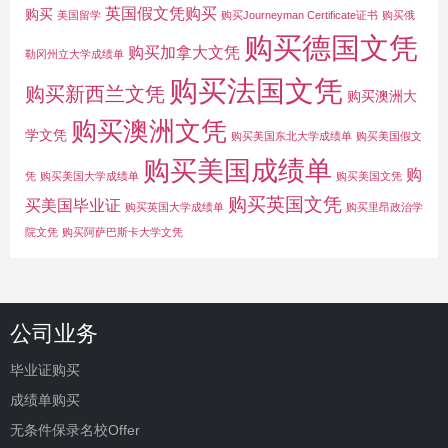
英国假文凭购买
购买
美国留学
购买Journeyman Certificate证书
购买俄
购买德国文凭
购买加拿大文凭
勒冈州立大学成绩单
购买法国文凭
购买新西兰文凭
购买澳洲大
购买澳洲文凭
学文凭
购买美国东北大学成绩单
购买美国假文
购买美国成绩单
购
凭
购买美国大学成绩单
购买美国文凭
购买英国文凭
买美国毕业证
购买英国大学成绩单
购买里昂政治学
院文凭
购买阿萨巴斯卡大学文凭
公司业务
毕业证购买
成绩单购买
无条件保录名校Offer