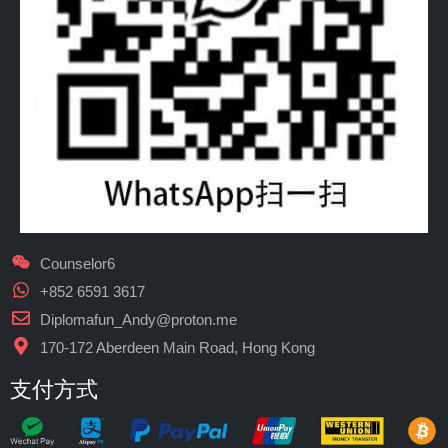
Counselor6
+852 6591 3617
Diplomafun_Andy@proton.me
170-172 Aberdeen Main Road, Hong Kong
支付方式