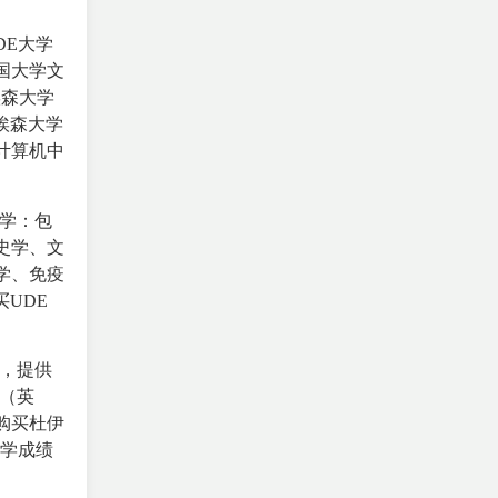
DE大学
国大学文
埃森大学
堡-埃森大学
计算机中
学：包
史学、文
学、免疫
UDE
，提供
（英
购买杜伊
大学成绩