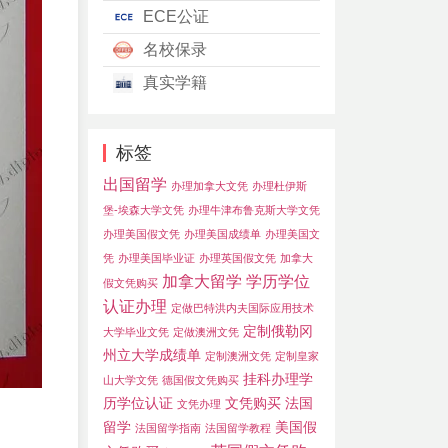
ECE公证
名校保录
真实学籍
标签
出国留学
办理加拿大文凭
办理杜伊斯
堡-埃森大学文凭
办理牛津布鲁克斯大学文凭
办理美国假文凭
办理美国成绩单
办理美国文
凭
办理美国毕业证
办理英国假文凭
加拿大
加拿大留学
学历学位
假文凭购买
认证办理
定做巴特洪内夫国际应用技术
定制俄勒冈
大学毕业文凭
定做澳洲文凭
州立大学成绩单
定制澳洲文凭
定制皇家
挂科办理学
山大学文凭
德国假文凭购买
历学位认证
文凭购买
法国
文凭办理
留学
美国假
法国留学指南
法国留学教程