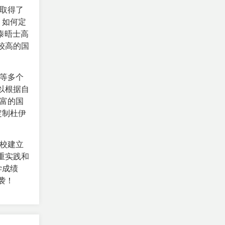
取得了
。如何定
泰晤士高
较高的国
等多个
以根据自
富的国
定制杜伊
校建立
重实践和
学成绩
袭！