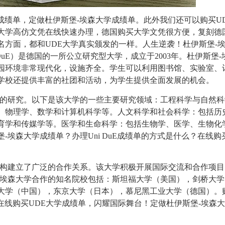
uE成绩单，定做杜伊斯堡-埃森大学成绩单。此外我们还可以购买U
大学高仿文凭在线快速办理，
德国购买大学文凭
很方便，复刻德
名方面，都和UDE大学真实颁发的一样。人生逆袭！
杜伊斯堡-
称UDE，Uni DuE）是德国的一所公立研究型大学，成立于2003年。杜伊斯
园环境非常现代化，设施齐全。学生可以利用图书馆、实验室、
学校还提供丰富的社团和活动，为学生提供全面发展的机会。
泛的研究。以下是该大学的一些主要研究领域：工程科学与自然科
、物理学、数学和计算机科学等。人文科学和社会科学：包括历
育学和传媒学等。医学和生命科学：包括生物学、医学、生物化
埃森大学成绩单？办理Uni DuE成绩单的方式是什么？在线购买
机构建立了广泛的合作关系。该大学积极开展国际交流和合作项目
-埃森大学合作的知名院校包括：斯坦福大学（美国），剑桥大学
大学（中国），东京大学（日本），慕尼黑工业大学（德国）。
单，在线购买UDE大学成绩单，闪耀国际舞台！定做杜伊斯堡-埃森