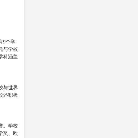
有9个学
凭与学校
学科涵盖
校与世界
校还积极
誉。学校
学奖、欧