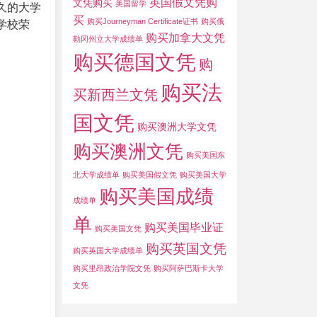
英国假文凭购
文凭购买
美国留学
久的大学
买
购买Journeyman Certificate证书
购买俄
学校荣
购买加拿大文凭
勒冈州立大学成绩单
购买德国文凭
购
购买法
买新西兰文凭
国文凭
购买澳洲大学文凭
购买澳洲文凭
购买美国东
北大学成绩单
购买美国假文凭
购买美国大学
购买美国成绩
成绩单
单
购买美国毕业证
购买美国文凭
购买英国文凭
购买英国大学成绩单
购买里昂政治学院文凭
购买阿萨巴斯卡大学
文凭