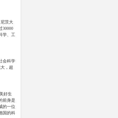
布尼茨大
0000
科学、工
社会科学
庞大，超
美好生
的前身是
威的一位
德国的科