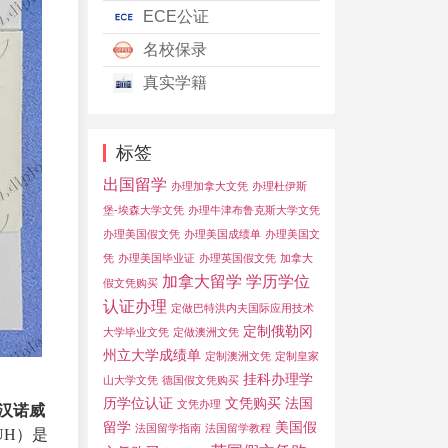
ECE公证
名校保录
真实学籍
标签
出国留学
办理加拿大文凭
办理杜伊斯
堡-埃森大学文凭
办理牛津布鲁克斯大学文凭
办理美国假文凭
办理美国成绩单
办理美国文
凭
办理美国毕业证
办理英国假文凭
加拿大
加拿大留学
学历学位
假文凭购买
认证办理
定做巴特洪内夫国际应用技术
定制俄勒冈
大学毕业文凭
定做澳洲文凭
州立大学成绩单
定制澳洲文凭
定制皇家
挂科办理学
山大学文凭
德国假文凭购买
历学位认证
文凭购买
法国
文凭办理
汉诺威
留学
美国假
法国留学指南
法国留学教程
LUH）是