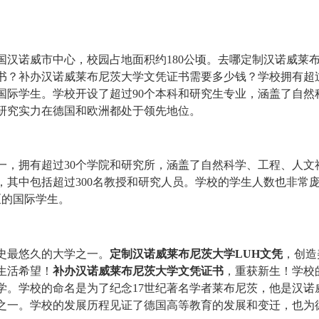
国汉诺威市中心，校园占地面积约180公顷。去哪定制汉诺威莱
？补办汉诺威莱布尼茨大学文凭证书需要多少钱？学校拥有超过3
国际学生。学校开设了超过90个本科和研究生专业，涵盖了自然
研究实力在德国和欧洲都处于领先地位。
一，拥有超过30个学院和研究所，涵盖了自然科学、工程、人文
人，其中包括超过300名教授和研究人员。学校的学生人数也非常
区的国际学生。
历史最悠久的大学之一。
定制汉诺威莱布尼茨大学LUH文凭
，创造
生活希望！
补办汉诺威莱布尼茨大学文凭证书
，重获新生！学校
学。学校的命名是为了纪念17世纪著名学者莱布尼茨，他是汉诺
之一。学校的发展历程见证了德国高等教育的发展和变迁，也为