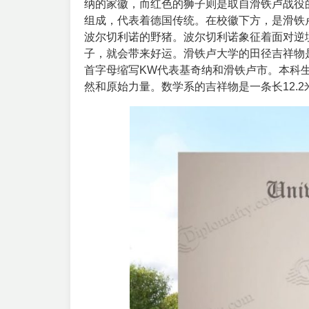
纳的家徽，而红色的狮子则是取自滑铁卢战役
组成，代表着德国传统。在校徽下方，是滑铁
波尔切利诺的野猪。波尔切利诺象征着面对逆
子，就会带来好运。滑铁卢大学的田径吉祥物
首字母缩写KW代表基奇纳和滑铁卢市。本科生数
然和原始力量。数学系的吉祥物是一条长12.2