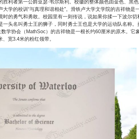
的胜利者第一公爵亚瑟·韦尔斯利。校徽的整体颜色由金色、黑色
卢大学的校训“与真理和谐相处”。滑铁卢大学文学院的吉祥物是
境时的勇气和勇敢。校园里有一则传说，说如果你揉一下波尔切
是一头名叫勇士王的狮子，同时勇士王也是大学的运动队名称。
学协会（MathSoc）的吉祥物是一根长约60厘米的原木。它
米、宽3.4米的粉红领带。