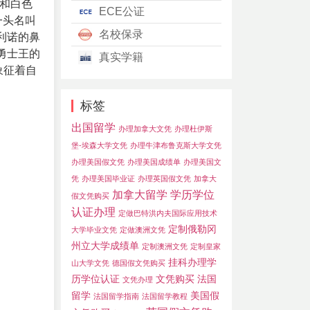
和白色
ECE公证
一头名叫
名校保录
利诺的鼻
勇士王的
真实学籍
象征着自
标签
出国留学
办理加拿大文凭
办理杜伊斯
堡-埃森大学文凭
办理牛津布鲁克斯大学文凭
办理美国假文凭
办理美国成绩单
办理美国文
凭
办理美国毕业证
办理英国假文凭
加拿大
加拿大留学
学历学位
假文凭购买
认证办理
定做巴特洪内夫国际应用技术
定制俄勒冈
大学毕业文凭
定做澳洲文凭
州立大学成绩单
定制澳洲文凭
定制皇家
挂科办理学
山大学文凭
德国假文凭购买
历学位认证
文凭购买
法国
文凭办理
留学
美国假
法国留学指南
法国留学教程