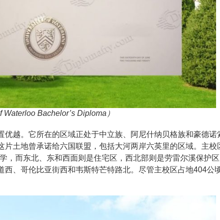
terloo Bachelor’s Diploma）
置优越。它所在的区域正处于中立族、阿尼什纳贝格族和豪德诺
这片土地曾承诺给六国联盟，包括大河两岸六英里的区域。主校
大学，而东北、东和西面则是住宅区，西北部则是劳雷尔溪保护区
道西、哥伦比亚街西和韦斯特芒特路北。尽管主校区占地404公