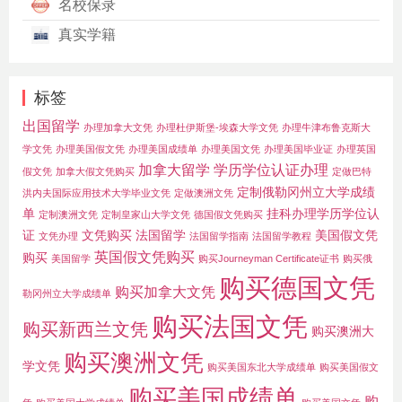
名校保录
真实学籍
标签
出国留学
办理加拿大文凭
办理杜伊斯堡-埃森大学文凭
办理牛津布鲁克斯大
学文凭
办理美国假文凭
办理美国成绩单
办理美国文凭
办理美国毕业证
办理英国
加拿大留学
学历学位认证办理
假文凭
加拿大假文凭购买
定做巴特
定制俄勒冈州立大学成绩
洪内夫国际应用技术大学毕业文凭
定做澳洲文凭
单
挂科办理学历学位认
定制澳洲文凭
定制皇家山大学文凭
德国假文凭购买
证
文凭购买
法国留学
美国假文凭
文凭办理
法国留学指南
法国留学教程
英国假文凭购买
购买
美国留学
购买Journeyman Certificate证书
购买俄
购买德国文凭
购买加拿大文凭
勒冈州立大学成绩单
购买法国文凭
购买新西兰文凭
购买澳洲大
购买澳洲文凭
学文凭
购买美国东北大学成绩单
购买美国假文
购买美国成绩单
购