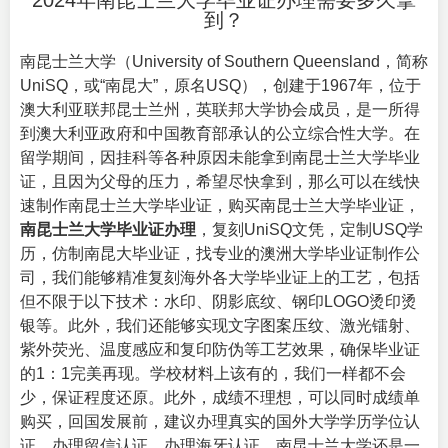
2024年南昆士兰大学毕业证办理需要多久拿
到？
南昆士兰大学（
University of Southern Queensland
，简称
UniSQ，或“南昆大”，原名USQ），创建于1967年，位于
澳大利亚联邦昆士兰州，英联邦大学协会成员，是一所得
到澳大利亚政府和中国教育部承认的公立综合性大学。在
留学期间，因挂科等各种原因未能拿到南昆士兰大学毕业
证，且因为父母的压力，希望尽快拿到，那么可以在线快
速制作南昆士兰大学毕业证，购买南昆士兰大学毕业证，
南昆士兰大学毕业证办理
，复刻UniSQ文凭，定制USQ学
历，仿制南昆大毕业证，找专业的
澳洲大学毕业证
制作公
司，我们能够精准复刻海外各大学毕业证上的工艺，包括
但不限于以下技术：水印、阴影底纹、钢印LOGO烫印烫
银等。此外，我们还能够实现文字图案压纹、激光镭射、
紫外荧光、温度感应和复印防伪等工艺效果，确保毕业证
的1：1完美再现。学校材料上该有的，我们一样都不会
少，保证程度还原。此外，成绩不理想，可以同时成绩单
购买，回国发展前，建议办理真实的国外大学学历学位认
证，办理留信认证，办理海牙认证。南昆士兰大学还是一